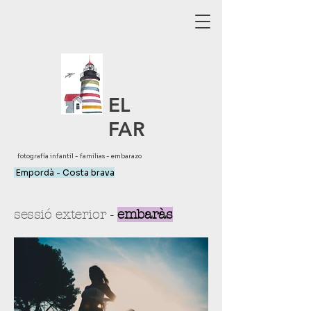
EL
FAR
fotografía infantil - familias - embarazo
Empordà - Costa brava
sessió exterior -
embaràs